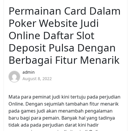
Permainan Card Dalam
Poker Website Judi
Online Daftar Slot
Deposit Pulsa Dengan
Berbagai Fitur Menarik
admin
August 8, 2022
Mata para peminat judi kini tertuju pada perjudian
Online. Dengan sejumlah tambahan fitur menarik
pada games judi akan menambah pengalaman
baru bagi para pemain. Banyak hal yang tadinya
tidak ada pada perjudian darat kini hadir