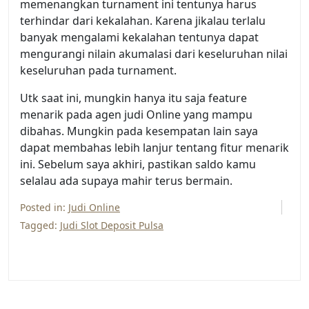
memenangkan turnament ini tentunya harus
terhindar dari kekalahan. Karena jikalau terlalu
banyak mengalami kekalahan tentunya dapat
mengurangi nilain akumalasi dari keseluruhan nilai
keseluruhan pada turnament.
Utk saat ini, mungkin hanya itu saja feature
menarik pada agen judi Online yang mampu
dibahas. Mungkin pada kesempatan lain saya
dapat membahas lebih lanjur tentang fitur menarik
ini. Sebelum saya akhiri, pastikan saldo kamu
selalau ada supaya mahir terus bermain.
Posted in:
Judi Online
Tagged:
Judi Slot Deposit Pulsa