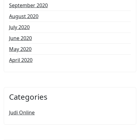
September 2020
August 2020
July 2020
June 2020
May 2020
April 2020
Categories
Judi Online