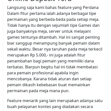
Langsung saja kami bahas feature yang Perdana
Dalam fitur pertama ialah adanya berbagai tipe
permainan yang berbeda-beda pada setiap meja.
Tidak hanya itu dengan sejumlah tipe Games dan
juga banyaknya meja, server untuk melayani
games tentunya ditambah. Hal ini sangat penting
biar sanggup menampung banyak pemain dalam
sekali waktu. Besar nya taruhan pada meja terkecil
merupakan Rp 5.000,- ini juga adalah fitur
penambahan bagi pemain yang memiliki dana
terbatas. Biarpun begitu hal ini tidak membatasi
para pemain profesional apabila ingin
mencobanya. Karana tidak aturan dan setiap
pemain dikasih kebebasan buat memainkan
permainan pada meja mana pun.
Feature menarik yang lain merupakan adanya satu
buah pelayanan kontes yang diadakan secara