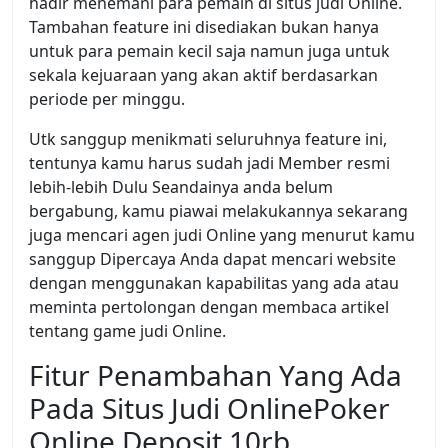
hadir menemani para pemain di situs judi Online.
Tambahan feature ini disediakan bukan hanya
untuk para pemain kecil saja namun juga untuk
sekala kejuaraan yang akan aktif berdasarkan
periode per minggu.
Utk sanggup menikmati seluruhnya feature ini,
tentunya kamu harus sudah jadi Member resmi
lebih-lebih Dulu Seandainya anda belum
bergabung, kamu piawai melakukannya sekarang
juga mencari agen judi Online yang menurut kamu
sanggup Dipercaya Anda dapat mencari website
dengan menggunakan kapabilitas yang ada atau
meminta pertolongan dengan membaca artikel
tentang game judi Online.
Fitur Penambahan Yang Ada
Pada Situs Judi OnlinePoker
Online Deposit 10rb