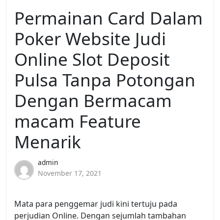
Permainan Card Dalam
Poker Website Judi
Online Slot Deposit
Pulsa Tanpa Potongan
Dengan Bermacam
macam Feature
Menarik
admin
November 17, 2021
Mata para penggemar judi kini tertuju pada
perjudian Online. Dengan sejumlah tambahan