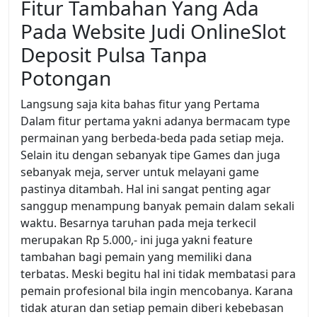
Fitur Tambahan Yang Ada
Pada Website Judi OnlineSlot
Deposit Pulsa Tanpa
Potongan
Langsung saja kita bahas fitur yang Pertama
Dalam fitur pertama yakni adanya bermacam type
permainan yang berbeda-beda pada setiap meja.
Selain itu dengan sebanyak tipe Games dan juga
sebanyak meja, server untuk melayani game
pastinya ditambah. Hal ini sangat penting agar
sanggup menampung banyak pemain dalam sekali
waktu. Besarnya taruhan pada meja terkecil
merupakan Rp 5.000,- ini juga yakni feature
tambahan bagi pemain yang memiliki dana
terbatas. Meski begitu hal ini tidak membatasi para
pemain profesional bila ingin mencobanya. Karana
tidak aturan dan setiap pemain diberi kebebasan