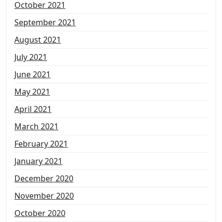
October 2021
September 2021
August 2021
July 2021
June 2021
May 2021
April 2021
March 2021
February 2021
January 2021
December 2020
November 2020
October 2020