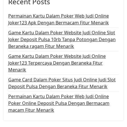
Recent Posts
Permainan Kartu Dalam Poker Web Judi Online
Joker123 Apk Dengan Bermacam Fitur Menarik
Game Kartu Dalam Poker Website Judi Online Slot
Joker Deposit Pulsa 10rb Tanpa Potongan Dengan
Beraneka ragam Fitur Menarik
Game Kartu Dalam Poker Website Judi Online
Joker123 Terpercaya Dengan Beraneka Fitur
Menarik
Game Card Dalam Poker Situs Judi Online Judi Slot
Deposit Pulsa Dengan Beraneka Fitur Menarik
Permainan Kartu Dalam Poker Web Judi Online
Poker Online Deposit Pulsa Dengan Bermacam
macam Fitur Menarik