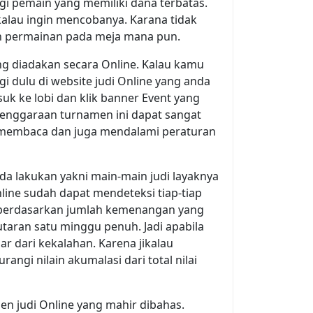
agi pemain yang memiliki dana terbatas.
kalau ingin mencobanya. Karana tidak
n permainan pada meja mana pun.
ang diadakan secara Online. Kalau kamu
gi dulu di website judi Online yang anda
uk ke lobi dan klik banner Event yang
lenggaraan turnamen ini dapat sangat
 membaca dan juga mendalami peraturan
a lakukan yakni main-main judi layaknya
nline sudah dapat mendeteksi tiap-tiap
n berdasarkan jumlah kemenangan yang
utaran satu minggu penuh. Jadi apabila
r dari kekalahan. Karena jikalau
gi nilain akumalasi dari total nilai
gen judi Online yang mahir dibahas.