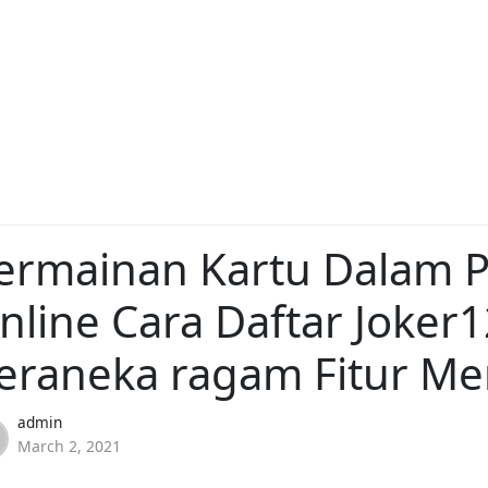
ermainan Kartu Dalam Po
nline Cara Daftar Joke
eraneka ragam Fitur Me
admin
March 2, 2021