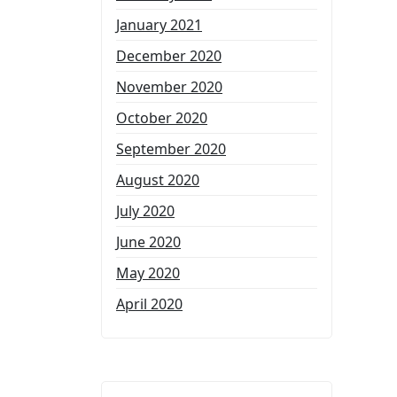
January 2021
December 2020
November 2020
October 2020
September 2020
August 2020
July 2020
June 2020
May 2020
April 2020