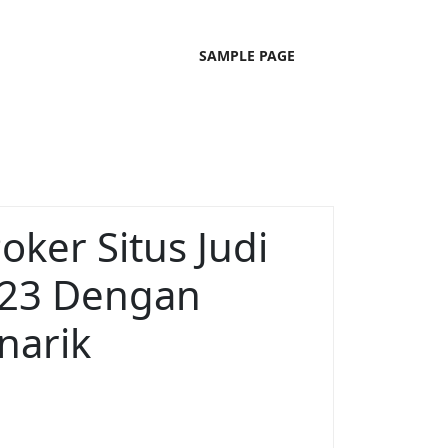
SAMPLE PAGE
ker Situs Judi
r123 Dengan
narik