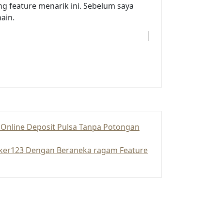
g feature menarik ini. Sebelum saya
ain.
 Online Deposit Pulsa Tanpa Potongan
Joker123 Dengan Beraneka ragam Feature