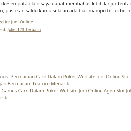
 kesempatan lain saya dapat membahas lebih lanjur tentan
ri, pastikan saldo kamu selalau ada biar mampu terus berm
ed in:
Judi Online
ged:
Joker123 Terbaru
t
ious:
Permainan Card Dalam Poker Website Judi Online Slot
igation
an Bermacam Feature Menarik
:
Games Card Dalam Poker Website Judi Online Agen Slot 
rik