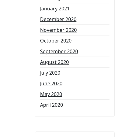
January 2021
December 2020
November 2020
October 2020
September 2020
August 2020
July 2020
June 2020
May 2020
April 2020