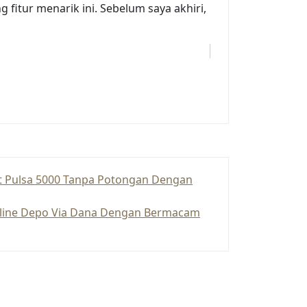
fitur menarik ini. Sebelum saya akhiri,
it Pulsa 5000 Tanpa Potongan Dengan
Online Depo Via Dana Dengan Bermacam