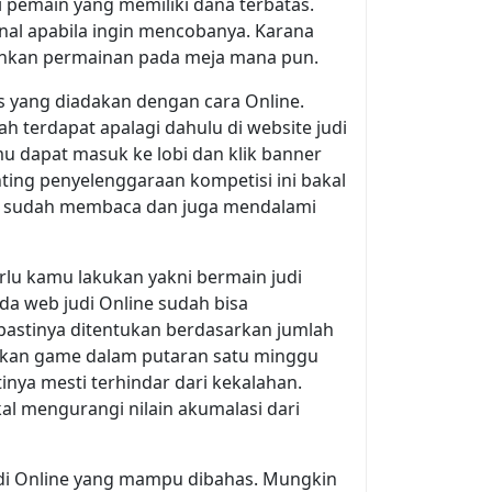
i pemain yang memiliki dana terbatas.
nal apabila ingin mencobanya. Karana
ainkan permainan pada meja mana pun.
s yang diadakan dengan cara Online.
h terdapat apalagi dahulu di website judi
mu dapat masuk ke lobi dan klik banner
nting penyelenggaraan kompetisi ini bakal
an sudah membaca dan juga mendalami
lu kamu lakukan yakni bermain judi
da web judi Online sudah bisa
k pastinya ditentukan berdasarkan jumlah
arkan game dalam putaran satu minggu
nya mesti terhindar dari kekalahan.
al mengurangi nilain akumalasi dari
 judi Online yang mampu dibahas. Mungkin