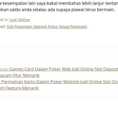
 kesempatan lain saya bakal membahas lebih lanjur tentang 
ikan saldo anda selalau ada supaya piawai terus bermain.
ed in:
Judi Online
ged:
Slot Pragmatic Deposit Pulsa Tanpa Potongan
t
ious:
Games Card Dalam Poker Web Judi Online Slot Depos
igation
acam Fitur Menarik
:
Permainan Kartu Dalam Poker Website Judi Online Slot 
m Feature Menarik