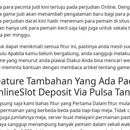
 para pecinta judi kini tertuju pada perjudian Online. D
a game judi akan menambah pengalaman baru bagi para pem
 perjudian darat kini hadir menemani para pemain di situs 
n hanya utk para pemain kecil saja tapi juga untuk sekala
a per minggu.
k dapat menikmati semua fitur ini, pastinya anda mesti s
ulu Apabila kamu belum bergabung, anda sanggup melakuk
ine yang menurut anda piawai Diakui Anda bisa mencari w
u meminta bantuan dengan membaca artikel tentang games 
eature Tambahan Yang Ada Pa
lineSlot Deposit Via Pulsa T
gsung saja kami bahas fitur yang Pertama Dalam fitur mu
e permainan yang berbeda-beda pada tiap-tiap meja. Tidak
juga jumlahnya meja, server buat melayani permainan pasti
aya sanggup menampung banyak pemain dalam sekali waktu