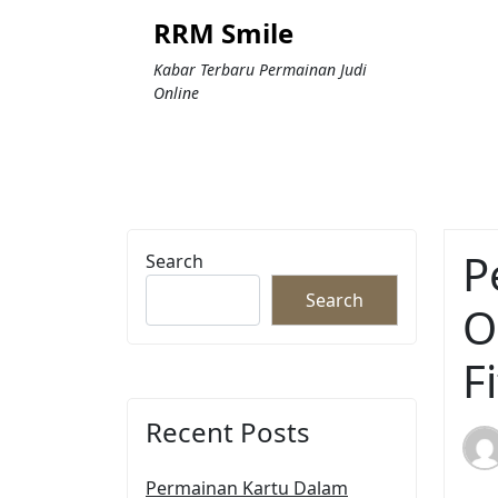
Skip
RRM Smile
to
content
Kabar Terbaru Permainan Judi
Online
P
Search
Search
O
F
Recent Posts
Permainan Kartu Dalam