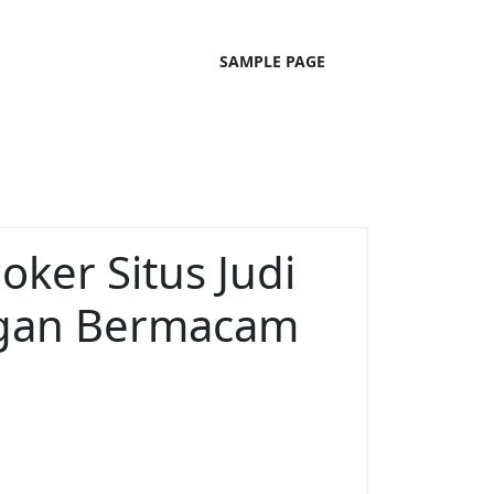
SAMPLE PAGE
ker Situs Judi
ngan Bermacam