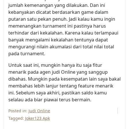
jumlah kemenangan yang dilakukan. Dan ini
kebanyakan dicatat berdasarkan game dalam
putaran satu pekan penuh. Jadi kalau kamu ingin
memenangkan turnament ini pastinya harus
terhindar dari kekalahan. Karena kalau terlampaui
banyak mengalami kekalahan tentunya dapat
mengurangi nilain akumalasi dari total nilai total
pada turnament.
Untuk saat ini, mungkin hanya itu saja fitur
menarik pada agen judi Online yang sanggup
dibahas. Mungkin pada kesempatan lain saya bakal
membahas lebih lanjur tentang feature menarik
ini. Sebelum saya akhiri, pastikan saldo kamu
selalau ada biar piawai terus bermain.
Posted in:
Judi Online
Tagged:
Joker123 Apk