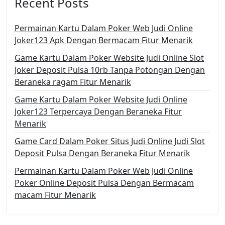
Recent Posts
Permainan Kartu Dalam Poker Web Judi Online
Joker123 Apk Dengan Bermacam Fitur Menarik
Game Kartu Dalam Poker Website Judi Online Slot
Joker Deposit Pulsa 10rb Tanpa Potongan Dengan
Beraneka ragam Fitur Menarik
Game Kartu Dalam Poker Website Judi Online
Joker123 Terpercaya Dengan Beraneka Fitur
Menarik
Game Card Dalam Poker Situs Judi Online Judi Slot
Deposit Pulsa Dengan Beraneka Fitur Menarik
Permainan Kartu Dalam Poker Web Judi Online
Poker Online Deposit Pulsa Dengan Bermacam
macam Fitur Menarik