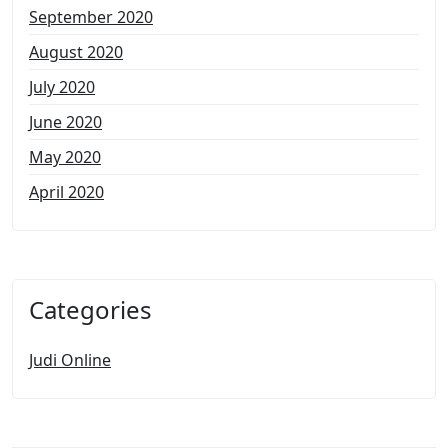
September 2020
August 2020
July 2020
June 2020
May 2020
April 2020
Categories
Judi Online