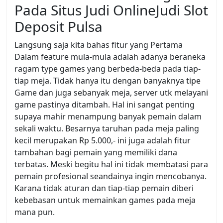
Pada Situs Judi OnlineJudi Slot
Deposit Pulsa
Langsung saja kita bahas fitur yang Pertama
Dalam feature mula-mula adalah adanya beraneka
ragam type games yang berbeda-beda pada tiap-
tiap meja. Tidak hanya itu dengan banyaknya tipe
Game dan juga sebanyak meja, server utk melayani
game pastinya ditambah. Hal ini sangat penting
supaya mahir menampung banyak pemain dalam
sekali waktu. Besarnya taruhan pada meja paling
kecil merupakan Rp 5.000,- ini juga adalah fitur
tambahan bagi pemain yang memiliki dana
terbatas. Meski begitu hal ini tidak membatasi para
pemain profesional seandainya ingin mencobanya.
Karana tidak aturan dan tiap-tiap pemain diberi
kebebasan untuk memainkan games pada meja
mana pun.