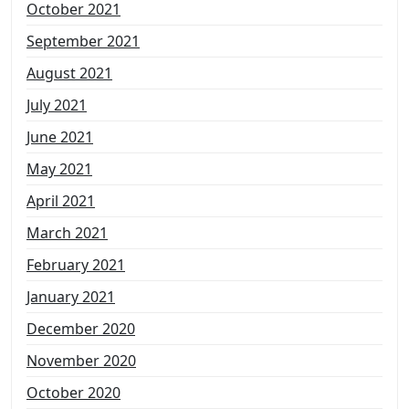
October 2021
September 2021
August 2021
July 2021
June 2021
May 2021
April 2021
March 2021
February 2021
January 2021
December 2020
November 2020
October 2020