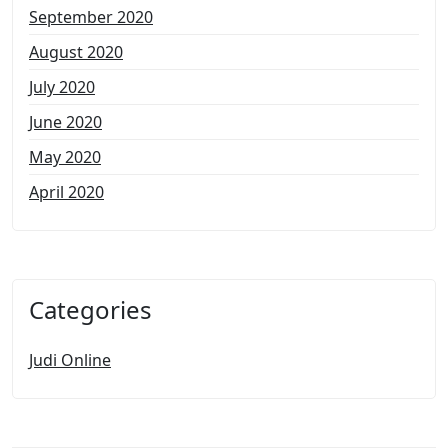
September 2020
August 2020
July 2020
June 2020
May 2020
April 2020
Categories
Judi Online