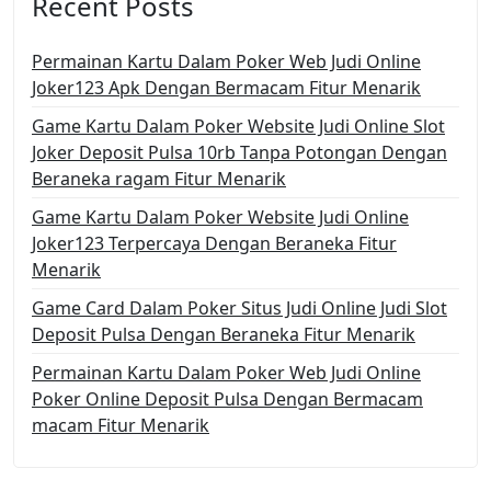
Recent Posts
Permainan Kartu Dalam Poker Web Judi Online
Joker123 Apk Dengan Bermacam Fitur Menarik
Game Kartu Dalam Poker Website Judi Online Slot
Joker Deposit Pulsa 10rb Tanpa Potongan Dengan
Beraneka ragam Fitur Menarik
Game Kartu Dalam Poker Website Judi Online
Joker123 Terpercaya Dengan Beraneka Fitur
Menarik
Game Card Dalam Poker Situs Judi Online Judi Slot
Deposit Pulsa Dengan Beraneka Fitur Menarik
Permainan Kartu Dalam Poker Web Judi Online
Poker Online Deposit Pulsa Dengan Bermacam
macam Fitur Menarik