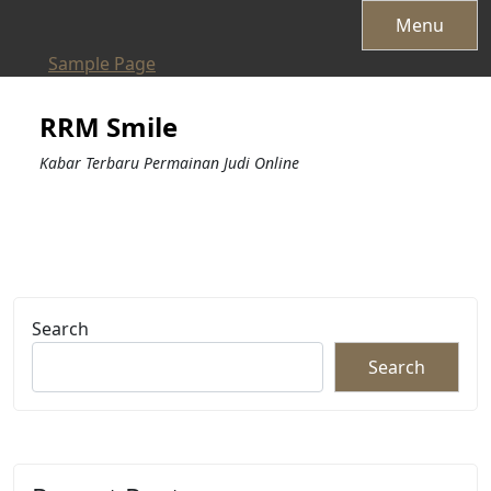
Skip
Menu
to
Sample Page
content
RRM Smile
Kabar Terbaru Permainan Judi Online
Search
Search