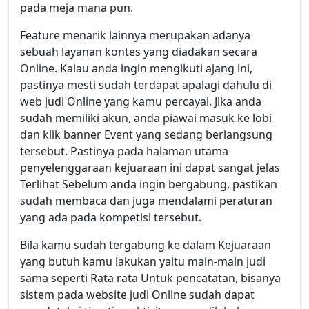
pada meja mana pun.
Feature menarik lainnya merupakan adanya
sebuah layanan kontes yang diadakan secara
Online. Kalau anda ingin mengikuti ajang ini,
pastinya mesti sudah terdapat apalagi dahulu di
web judi Online yang kamu percayai. Jika anda
sudah memiliki akun, anda piawai masuk ke lobi
dan klik banner Event yang sedang berlangsung
tersebut. Pastinya pada halaman utama
penyelenggaraan kejuaraan ini dapat sangat jelas
Terlihat Sebelum anda ingin bergabung, pastikan
sudah membaca dan juga mendalami peraturan
yang ada pada kompetisi tersebut.
Bila kamu sudah tergabung ke dalam Kejuaraan
yang butuh kamu lakukan yaitu main-main judi
sama seperti Rata rata Untuk pencatatan, bisanya
sistem pada website judi Online sudah dapat