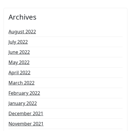
Archives
August 2022
July 2022
June 2022
May 2022
April 2022
March 2022
February 2022
January 2022
December 2021
November 2021