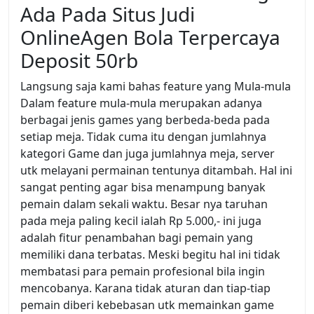
Ada Pada Situs Judi
OnlineAgen Bola Terpercaya
Deposit 50rb
Langsung saja kami bahas feature yang Mula-mula
Dalam feature mula-mula merupakan adanya
berbagai jenis games yang berbeda-beda pada
setiap meja. Tidak cuma itu dengan jumlahnya
kategori Game dan juga jumlahnya meja, server
utk melayani permainan tentunya ditambah. Hal ini
sangat penting agar bisa menampung banyak
pemain dalam sekali waktu. Besar nya taruhan
pada meja paling kecil ialah Rp 5.000,- ini juga
adalah fitur penambahan bagi pemain yang
memiliki dana terbatas. Meski begitu hal ini tidak
membatasi para pemain profesional bila ingin
mencobanya. Karana tidak aturan dan tiap-tiap
pemain diberi kebebasan utk memainkan game