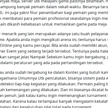
nyak meja, server utk melayani game pastinya ditambah. Ha
ampung banyak pemain dalam sekali waktu. Besarnya taruh
0,- ini juga yakni fitur penambahan bagi pemain yang memili
ak membatasi para pemain profesional seandainya ingin me
ain dikasih kebebasan untuk memainkan game pada meja
ur menarik yang lain merupakan adanya satu buah pelayan
ne. Apabila anda ingin mengikuti arena ini, tentunya harus
 Online yang kamu percayai. Bila anda sudah memiliki aku
ner Event yang sedang terjadi tersebut. Tentunya pada ha
 akan sangat jelas Nampak Sebelum kamu ingin bergabung,
dalami peraturan yang ada pada pertandingan tersebut.
alau anda sudah tergabung ke dalam Kontes yang butuh kam
agaimana Umumnya Utk pencatatan, bisanya sistem pada w
eteksi tiap-tiap kegiatan yang dilakukan. Permain paling 
lah kemenangan yang dilakukan. Dan ini biasanya dicatat 
n penuh. Jadi kalau kamu ingin memenangkan turnament ini
alahan. Karena kalau terlampaui banyak mengalami kekala
alasi dari keseluruhan nilai total pada turnament.