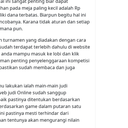
l ini sangat penting biar dapat
an pada meja paling kecil adalah Rp
ki dana terbatas. Biarpun begitu hal ini
ncobanya. Karana tidak aturan dan setiap
 mana pun.
an turnamen yang diadakan dengan cara
 sudah terdapat terlebih dahulu di website
n, anda mampu masuk ke lobi dan klik
laman penting penyelenggaraan kompetisi
 pastikan sudah membaca dan juga
u lakukan ialah main-main judi
eb judi Online sudah sanggup
baik pastinya ditentukan berdasarkan
berdasarkan game dalam putaran satu
 pastinya mesti terhindar dari
han tentunya akan mengurangi nilain