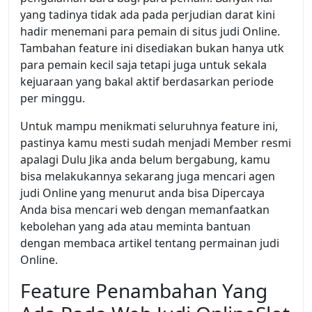
yang tadinya tidak ada pada perjudian darat kini
hadir menemani para pemain di situs judi Online.
Tambahan feature ini disediakan bukan hanya utk
para pemain kecil saja tetapi juga untuk sekala
kejuaraan yang bakal aktif berdasarkan periode
per minggu.
Untuk mampu menikmati seluruhnya feature ini,
pastinya kamu mesti sudah menjadi Member resmi
apalagi Dulu Jika anda belum bergabung, kamu
bisa melakukannya sekarang juga mencari agen
judi Online yang menurut anda bisa Dipercaya
Anda bisa mencari web dengan memanfaatkan
kebolehan yang ada atau meminta bantuan
dengan membaca artikel tentang permainan judi
Online.
Feature Penambahan Yang