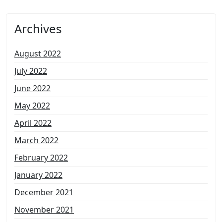
Archives
August 2022
July 2022
June 2022
May 2022
April 2022
March 2022
February 2022
January 2022
December 2021
November 2021