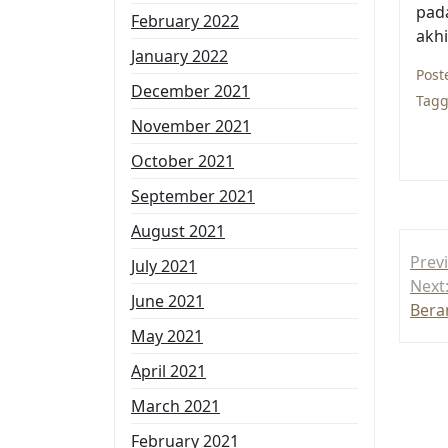
pada
February 2022
akhi
January 2022
Post
December 2021
Tag
November 2021
October 2021
September 2021
August 2021
Pos
Prev
July 2021
nav
Next
June 2021
Bera
May 2021
April 2021
March 2021
February 2021