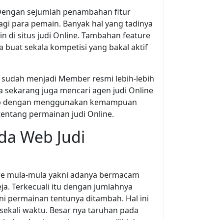
. Dengan sejumlah penambahan fitur
i para pemain. Banyak hal yang tadinya
n di situs judi Online. Tambahan feature
a buat sekala kompetisi yang bakal aktif
s sudah menjadi Member resmi lebih-lebih
sekarang juga mencari agen judi Online
web dengan menggunakan kemampuan
entang permainan judi Online.
da Web Judi
ure mula-mula yakni adanya bermacam
a. Terkecuali itu dengan jumlahnya
ni permainan tentunya ditambah. Hal ini
ekali waktu. Besar nya taruhan pada