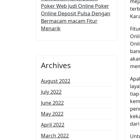
meja
Poker Web Judi Online Poker
terb
Online Deposit Pulsa Dengan
Kar
Bermacam macam Fitur
Menarik
Fit
Onli
Onli
ban
aka
Archives
mem
Apa
August 2022
lay
July 2022
tiap
kem
June 2022
pen
May 2022
keka
dari
April 2022
March 2022
Untu