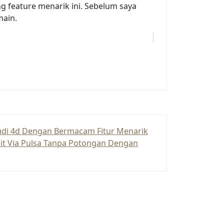
g feature menarik ini. Sebelum saya
main.
udi 4d Dengan Bermacam Fitur Menarik
sit Via Pulsa Tanpa Potongan Dengan