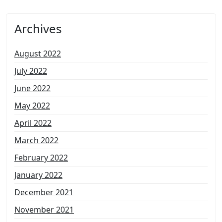
Archives
August 2022
July 2022
June 2022
May 2022
April 2022
March 2022
February 2022
January 2022
December 2021
November 2021