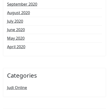
September 2020
August 2020
July 2020
June 2020
May 2020
April 2020
Categories
Judi Online