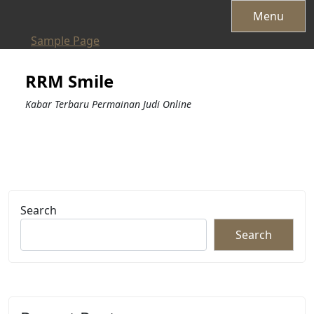
Skip
Menu
to
Sample Page
content
RRM Smile
Kabar Terbaru Permainan Judi Online
Search
Search