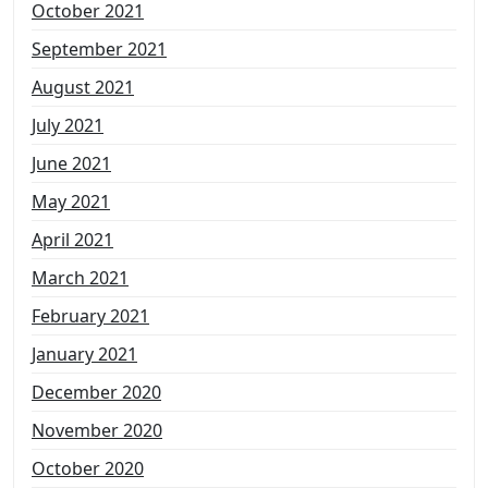
October 2021
September 2021
August 2021
July 2021
June 2021
May 2021
April 2021
March 2021
February 2021
January 2021
December 2020
November 2020
October 2020