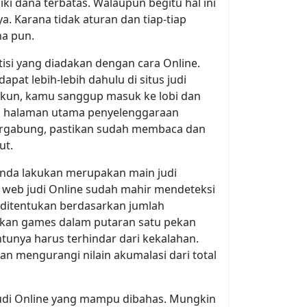
iki dana terbatas. Walaupun begitu hal ini
. Karana tidak aturan dan tiap-tiap
a pun.
isi yang diadakan dengan cara Online.
apat lebih-lebih dahulu di situs judi
akun, kamu sanggup masuk ke lobi dan
ada halaman utama penyelenggaraan
bergabung, pastikan sudah membaca dan
ut.
nda lakukan merupakan main judi
 web judi Online sudah mahir mendeteksi
ya ditentukan berdasarkan jumlah
arkan games dalam putaran satu pekan
tunya harus terhindar dari kekalahan.
an mengurangi nilain akumalasi dari total
n judi Online yang mampu dibahas. Mungkin