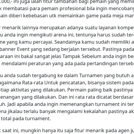
.000,- ini juga ialah fitur tambahan bagi pemain yang memil
k membatasi para pemain profesional bila ingin mencobanya
ain diberi kebebasan utk memainkan game pada meja man
ur menarik lainnya merupakan adanya suatu layanan kompet
u anda ingin mengikuti arena ini, tentunya harus sudah terd
ine yang kamu percayai. Seandainya kamu sudah memiliki 
k banner Event yang sedang berjalan tersebut. Pastinya p
uaraan ini bakal sangat jelas Tampak Sebelum anda ingin 
a mendalami peraturan yang ada pada pertandingan terseb
au anda sudah tergabung ke dalam Turnamen yang butuh a
agaimana Rata-rata Untuk pencatatan, bisanya sistem pada
-tiap aktivitas yang dilakukan. Permain paling baik pastin
enangan yang dilakukan. Dan ini rata rata dicatat berdas
h. Jadi apabila anda ingin memenangkan turnament ini ten
na jikalau terlalu banyak mengalami kekalahan pastinya ak
i total pada turnament.
 saat ini, mungkin hanya itu saja fitur menarik pada age