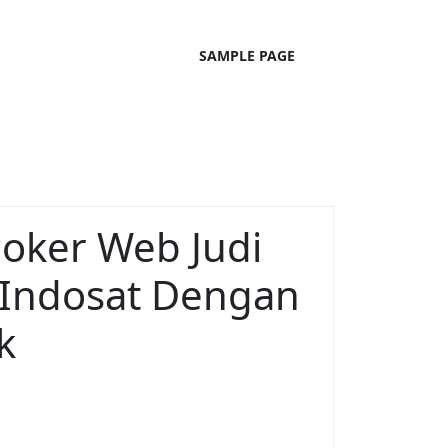
SAMPLE PAGE
oker Web Judi
a Indosat Dengan
k