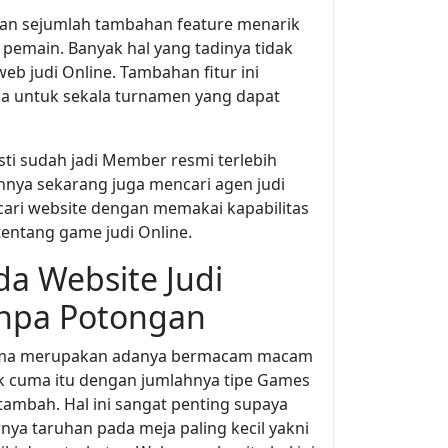
engan sejumlah tambahan feature menarik
emain. Banyak hal yang tadinya tidak
eb judi Online. Tambahan fitur ini
uga untuk sekala turnamen yang dapat
ti sudah jadi Member resmi terlebih
ya sekarang juga mencari agen judi
ari website dengan memakai kapabilitas
entang game judi Online.
a Website Judi
Tanpa Potongan
ertama merupakan adanya bermacam macam
ak cuma itu dengan jumlahnya tipe Games
tambah. Hal ini sangat penting supaya
a taruhan pada meja paling kecil yakni