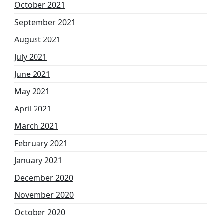
October 2021
September 2021
August 2021
July 2021
June 2021
May 2021
April 2021
March 2021
February 2021
January 2021
December 2020
November 2020
October 2020