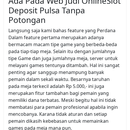
Ada Pada Web Judi OnlineSlot
Deposit Pulsa Tanpa
Potongan
Langsung saja kami bahas feature yang Perdana
Dalam feature pertama merupakan adanya
bermacam macam tipe game yang berbeda-beda
pada tiap-tiap meja. Selain itu dengan jumlahnya
tipe Game dan juga jumlahnya meja, server untuk
melayani games tentunya ditambah. Hal ini sangat
penting agar sanggup menampung banyak
pemain dalam sekali waktu. Besarnya taruhan
pada meja terkecil adalah Rp 5.000,- ini juga
merupakan fitur tambahan bagi pemain yang
memiliki dana terbatas. Meski begitu hal ini tidak
membatasi para pemain profesional apabila ingin
mencobanya. Karana tidak aturan dan setiap
pemain dikasih kebebasan untuk memainkan
games pada meja mana pun.