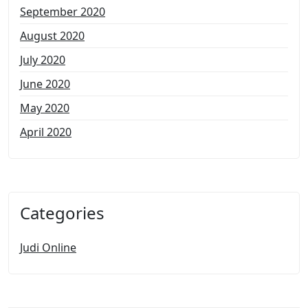
September 2020
August 2020
July 2020
June 2020
May 2020
April 2020
Categories
Judi Online