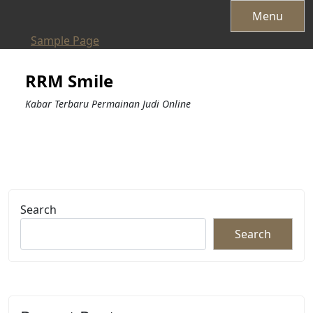
Skip
Menu
to
Sample Page
content
RRM Smile
Kabar Terbaru Permainan Judi Online
Search
Search