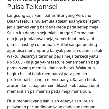
Pulsa Telkomsel
Langsung saja kami bahas fitur yang Perdana
Dalam feature mula-mula adalah adanya beragam
jenis games yang berbeda-beda pada setiap meja.
Selain itu dengan sejumlah kategori Permainan
dan juga jumlahnya meja, server buat melayani
games pastinya ditambah. Hal ini sangat penting
agar bisa menampung banyak pemain dalam sekali
waktu. Besarnya taruhan pada meja terkecil yaitu
Rp 5.000,- ini juga yakni feature penambahan bagi
pemain yang memiliki dana terbatas. Walaupun
begitu hal ini tidak membatasi para pemain
profesional bila ingin mencobanya. Karana tidak
aturan dan setiap pemain dikasih kebebasan buat
memainkan permainan pada meja mana pun.
Fitur menarik yang lain ialah adanya satu buah
pelayanan pertandingan yang diadakan dengan