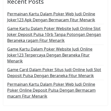
Recent Posts
Permainan Kartu Dalam Poker Web Judi Online
Joker123 Apk Dengan Bermacam Fitur Menarik
Game Kartu Dalam Poker Website Judi Online Slot
Joker Deposit Pulsa 10rb Tanpa Potongan Dengan
Beraneka ragam Fitur Menarik
Game Kartu Dalam Poker Website Judi Online
Joker123 Terpercaya Dengan Beraneka Fitur
Menarik
Game Card Dalam Poker Situs Judi Online Judi Slot
Deposit Pulsa Dengan Beraneka Fitur Menarik
Permainan Kartu Dalam Poker Web Judi Online
Poker Online Deposit Pulsa Dengan Bermacam
macam Fitur Menarik