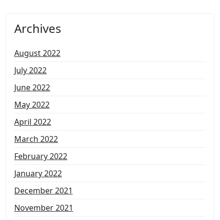
Archives
August 2022
July 2022
June 2022
May 2022
April 2022
March 2022
February 2022
January 2022
December 2021
November 2021