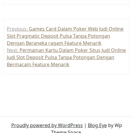
Post
Previous:
Games Card Dalam Poker Web Judi Online
navigation
Slot Pragmatic Deposit Pulsa Tanpa Potongan
Dengan Beraneka ragam Feature Menarik
Next:
Permainan Kartu Dalam Poker Situs Judi Online
Judi Slot Deposit Pulsa Tanpa Potongan Dengan
Bermacam Feature Menarik
Proudly powered by WordPress
|
Blog Eye
by Wp
Theme Space.