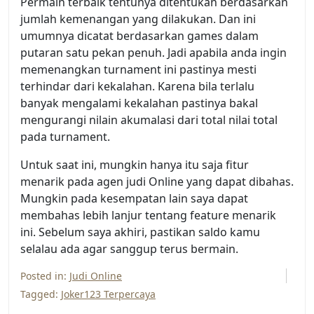
Permain terbaik tentunya ditentukan berdasarkan
jumlah kemenangan yang dilakukan. Dan ini
umumnya dicatat berdasarkan games dalam
putaran satu pekan penuh. Jadi apabila anda ingin
memenangkan turnament ini pastinya mesti
terhindar dari kekalahan. Karena bila terlalu
banyak mengalami kekalahan pastinya bakal
mengurangi nilain akumalasi dari total nilai total
pada turnament.
Untuk saat ini, mungkin hanya itu saja fitur
menarik pada agen judi Online yang dapat dibahas.
Mungkin pada kesempatan lain saya dapat
membahas lebih lanjur tentang feature menarik
ini. Sebelum saya akhiri, pastikan saldo kamu
selalau ada agar sanggup terus bermain.
Posted in:
Judi Online
Tagged:
Joker123 Terpercaya