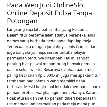
Pada Web Judi OnlineSlot
Online Deposit Pulsa Tanpa
Potongan
Langsung saja kita bahas fitur yang Pertama
Dalam fitur pertama ialah adanya beraneka jenis
games yang berbeda-beda pada tiap-tiap meja.
Terkecuali itu dengan jumlahnya jenis Games dan
juga banyaknya meja, server untuk melayani
permainan tentunya ditambah. Hal ini sangat
penting biar piawai menampung banyak pemain
dalam sekali waktu. Besarnya taruhan pada meja
paling kecil ialah Rp 5.000,- ini juga merupakan fitur
tambahan bagi pemain yang memiliki dana
terbatas. Meski begitu hal ini tidak membatasi para
pemain profesional jika ingin mencobanya. Karana
tidak aturan dan setiap pemain diberi kebebasan
utk memainkan permainan pada meja mana pun.