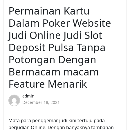
Permainan Kartu
Dalam Poker Website
Judi Online Judi Slot
Deposit Pulsa Tanpa
Potongan Dengan
Bermacam macam
Feature Menarik
admin
December 18, 2021
Mata para penggemar judi kini tertuju pada
perjudian Online. Dengan banyaknya tambahan