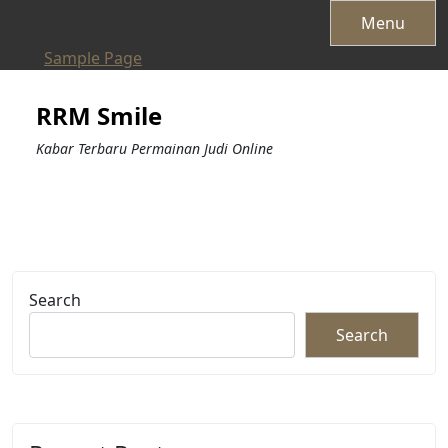
Skip
Menu
to
Sample Page
content
RRM Smile
Kabar Terbaru Permainan Judi Online
Search
Search