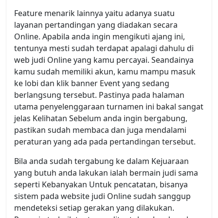
Feature menarik lainnya yaitu adanya suatu
layanan pertandingan yang diadakan secara
Online. Apabila anda ingin mengikuti ajang ini,
tentunya mesti sudah terdapat apalagi dahulu di
web judi Online yang kamu percayai. Seandainya
kamu sudah memiliki akun, kamu mampu masuk
ke lobi dan klik banner Event yang sedang
berlangsung tersebut. Pastinya pada halaman
utama penyelenggaraan turnamen ini bakal sangat
jelas Kelihatan Sebelum anda ingin bergabung,
pastikan sudah membaca dan juga mendalami
peraturan yang ada pada pertandingan tersebut.
Bila anda sudah tergabung ke dalam Kejuaraan
yang butuh anda lakukan ialah bermain judi sama
seperti Kebanyakan Untuk pencatatan, bisanya
sistem pada website judi Online sudah sanggup
mendeteksi setiap gerakan yang dilakukan.