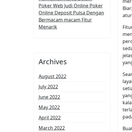
mer
Poker Web Judi Online Poker
Biar
Online Deposit Pulsa Dengan
atu
Bermacam macam Fitur
Menarik
Fitu
meng
perc
sed
jel
Archives
yan
Sea
August 2022
lay
July 2022
set
yang
June 2022
kala
May 2022
terl
pad
April 2022
March 2022
Buat