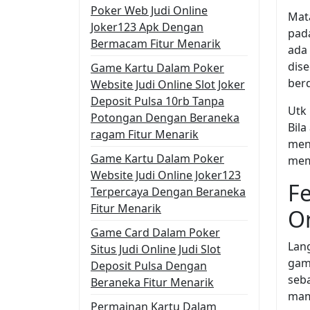
Poker Web Judi Online
Mata
Joker123 Apk Dengan
pad
Bermacam Fitur Menarik
ada 
dise
Game Kartu Dalam Poker
ber
Website Judi Online Slot Joker
Deposit Pulsa 10rb Tanpa
Utk
Potongan Dengan Beraneka
Bil
ragam Fitur Menarik
men
Game Kartu Dalam Poker
mem
Website Judi Online Joker123
F
Terpercaya Dengan Beraneka
Fitur Menarik
O
Game Card Dalam Poker
Lan
Situs Judi Online Judi Slot
gam
Deposit Pulsa Dengan
seba
Beraneka Fitur Menarik
mam
Permainan Kartu Dalam