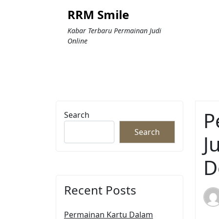
Skip
RRM Smile
to
content
Kabar Terbaru Permainan Judi
Online
P
Search
Search
J
D
Recent Posts
Permainan Kartu Dalam