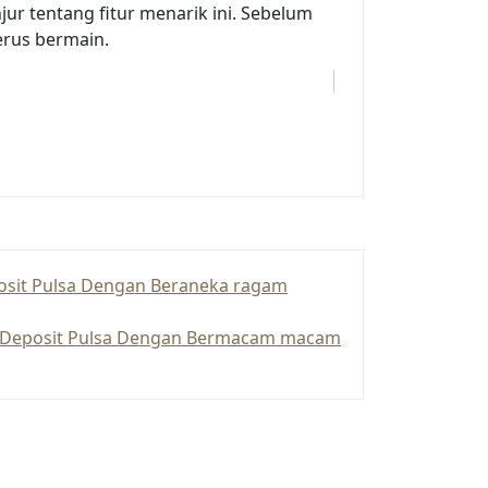
r tentang fitur menarik ini. Sebelum
erus bermain.
posit Pulsa Dengan Beraneka ragam
ot Deposit Pulsa Dengan Bermacam macam