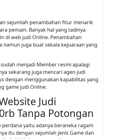
engan sejumlah penambahan fitur menarik
ra pemain. Banyak hal yang tadinya
in di web judi Online. Penambahan
ja namun juga buat sekala kejuaraan yang
us sudah menjadi Member resmi apalagi
ya sekarang juga mencari agen judi
tus dengan menggunakan kapabilitas yang
g game judi Online.
Website Judi
 10rb Tanpa Potongan
e perdana yaitu adanya beraneka ragam
nya itu dengan sejumlah jenis Game dan