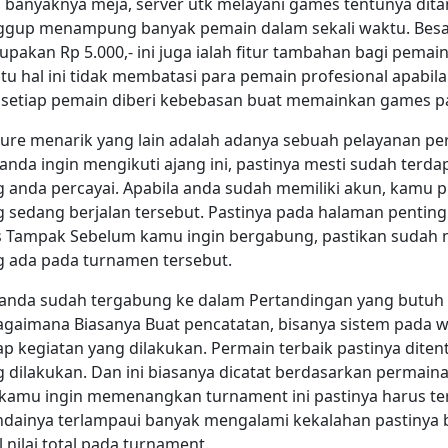
 banyaknya meja, server utk melayani games tentunya dita
ggup menampung banyak pemain dalam sekali waktu. Besarn
pakan Rp 5.000,- ini juga ialah fitur tambahan bagi pemai
tu hal ini tidak membatasi para pemain profesional apabil
 setiap pemain diberi kebebasan buat memainkan games p
ture menarik yang lain adalah adanya sebuah pelayanan pe
 anda ingin mengikuti ajang ini, pastinya mesti sudah terdap
 anda percayai. Apabila anda sudah memiliki akun, kamu p
 sedang berjalan tersebut. Pastinya pada halaman penting
as Tampak Sebelum kamu ingin bergabung, pastikan suda
g ada pada turnamen tersebut.
a anda sudah tergabung ke dalam Pertandingan yang butuh
agaimana Biasanya Buat pencatatan, bisanya sistem pada w
iap kegiatan yang dilakukan. Permain terbaik pastinya di
 dilakukan. Dan ini biasanya dicatat berdasarkan permain
 kamu ingin memenangkan turnament ini pastinya harus ter
ndainya terlampaui banyak mengalami kekalahan pastinya b
l nilai total pada turnament.