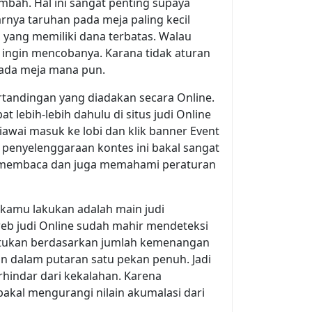
mbah. Hal ini sangat penting supaya
ya taruhan pada meja paling kecil
n yang memiliki dana terbatas. Walau
a ingin mencobanya. Karana tidak aturan
ada meja mana pun.
rtandingan yang diadakan secara Online.
at lebih-lebih dahulu di situs judi Online
iawai masuk ke lobi dan klik banner Event
 penyelenggaraan kontes ini bakal sangat
h membaca dan juga memahami peraturan
 kamu lakukan adalah main judi
eb judi Online sudah mahir mendeteksi
tentukan berdasarkan jumlah kemenangan
an dalam putaran satu pekan penuh. Jadi
hindar dari kekalahan. Karena
akal mengurangi nilain akumalasi dari