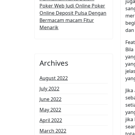
juga
Poker Web Judi Online Poker
san
Online Deposit Pulsa Dengan
meru
Bermacam macam Fitur
begi
Menarik
dan
Fea
Bila
yang
Archives
yang
jel
August 2022
yan
July 2022
Jik
seb
June 2022
set
May 2022
yang
jika
April 2022
sea
March 2022
tota