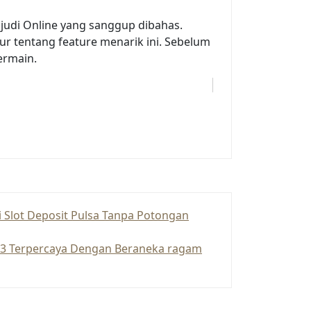
 judi Online yang sanggup dibahas.
r tentang feature menarik ini. Sebelum
ermain.
i Slot Deposit Pulsa Tanpa Potongan
123 Terpercaya Dengan Beraneka ragam