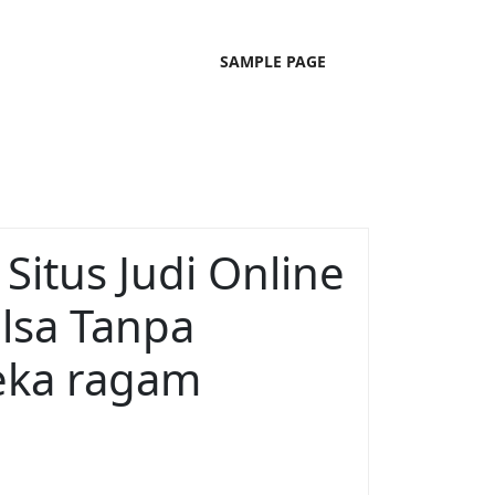
SAMPLE PAGE
itus Judi Online
ulsa Tanpa
eka ragam