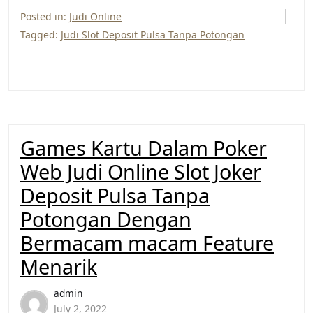
Posted in:
Judi Online
Tagged:
Judi Slot Deposit Pulsa Tanpa Potongan
Games Kartu Dalam Poker
Web Judi Online Slot Joker
Deposit Pulsa Tanpa
Potongan Dengan
Bermacam macam Feature
Menarik
admin
July 2, 2022