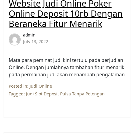
Website Judi Online Poker
Online Deposit 10rb Dengan
Beraneka Fitur Menarik
admin
July 13, 2022
Mata para peminat judi kini tertuju pada perjudian
Online. Dengan jumlahnya tambahan fitur menarik
pada permainan judi akan menambah pengalaman
Posted in:
Judi Online
Tagged:
Judi Slot Deposit Pulsa Tanpa Potongan