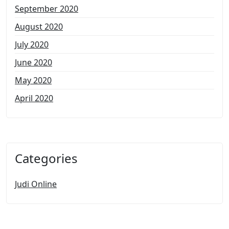
September 2020
August 2020
July 2020
June 2020
May 2020
April 2020
Categories
Judi Online