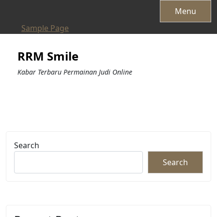
Skip
Menu
to
Sample Page
content
RRM Smile
Kabar Terbaru Permainan Judi Online
Search
Search