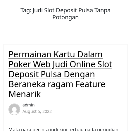
Tag:
Judi Slot Deposit Pulsa Tanpa
Potongan
Permainan Kartu Dalam
Poker Web Judi Online Slot
Deposit Pulsa Dengan
Beraneka ragam Feature
Menarik
admin
August 5, 2022
Mata para pecinta judi kini tertuju pada perjudian