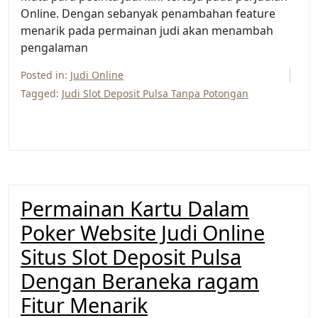
Online. Dengan sebanyak penambahan feature
menarik pada permainan judi akan menambah
pengalaman
Posted in:
Judi Online
Tagged:
Judi Slot Deposit Pulsa Tanpa Potongan
Permainan Kartu Dalam
Poker Website Judi Online
Situs Slot Deposit Pulsa
Dengan Beraneka ragam
Fitur Menarik