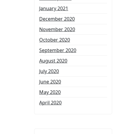
January 2021
December 2020
November 2020
October 2020
September 2020
August 2020
July 2020
June 2020
May 2020
April 2020