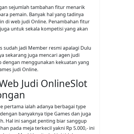
engan sejumlah tambahan fitur menarik
ra pemain. Banyak hal yang tadinya
in di web judi Online. Penambahan fitur
 juga untuk sekala kompetisi yang akan
s sudah jadi Member resmi apalagi Dulu
 sekarang juga mencari agen judi
web dengan menggunakan kekuatan yang
mes judi Online.
Web Judi OnlineSlot
tongan
e pertama ialah adanya berbagai type
u dengan banyaknya tipe Games dan juga
. Hal ini sangat penting biar sanggup
 pada meja terkecil yakni Rp 5.000,- ini