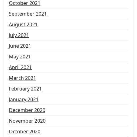
October 2021
September 2021
August 2021
July 2021
June 2021
May 2021
April 2021
March 2021
February 2021
January 2021
December 2020
November 2020
October 2020