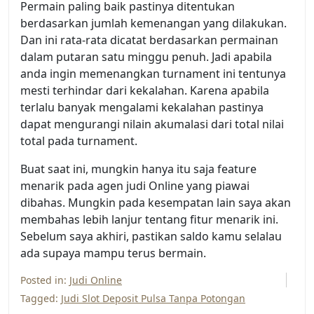
Permain paling baik pastinya ditentukan
berdasarkan jumlah kemenangan yang dilakukan.
Dan ini rata-rata dicatat berdasarkan permainan
dalam putaran satu minggu penuh. Jadi apabila
anda ingin memenangkan turnament ini tentunya
mesti terhindar dari kekalahan. Karena apabila
terlalu banyak mengalami kekalahan pastinya
dapat mengurangi nilain akumalasi dari total nilai
total pada turnament.
Buat saat ini, mungkin hanya itu saja feature
menarik pada agen judi Online yang piawai
dibahas. Mungkin pada kesempatan lain saya akan
membahas lebih lanjur tentang fitur menarik ini.
Sebelum saya akhiri, pastikan saldo kamu selalau
ada supaya mampu terus bermain.
Posted in:
Judi Online
Tagged:
Judi Slot Deposit Pulsa Tanpa Potongan