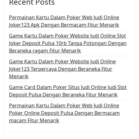
Recent Posts
Permainan Kartu Dalam Poker Web Judi Online
Joker123 Apk Dengan Bermacam Fitur Menarik
Game Kartu Dalam Poker Website Judi Online Slot
Joker Deposit Pulsa 10rb Tanpa Potongan Dengan
Beraneka ragam Fitur Menarik
Game Kartu Dalam Poker Website Judi Online
Joker123 Terpercaya Dengan Beraneka Fitur
Menarik
Game Card Dalam Poker Situs Judi Online Judi Slot
Deposit Pulsa Dengan Beraneka Fitur Menarik
Permainan Kartu Dalam Poker Web Judi Online
Poker Online Deposit Pulsa Dengan Bermacam
macam Fitur Menarik