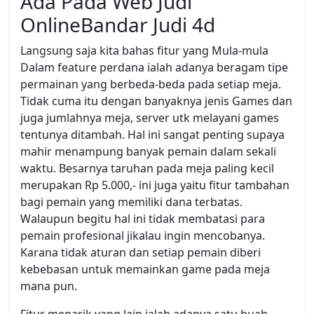
Ada Pada Web Judi
OnlineBandar Judi 4d
Langsung saja kita bahas fitur yang Mula-mula
Dalam feature perdana ialah adanya beragam tipe
permainan yang berbeda-beda pada setiap meja.
Tidak cuma itu dengan banyaknya jenis Games dan
juga jumlahnya meja, server utk melayani games
tentunya ditambah. Hal ini sangat penting supaya
mahir menampung banyak pemain dalam sekali
waktu. Besarnya taruhan pada meja paling kecil
merupakan Rp 5.000,- ini juga yaitu fitur tambahan
bagi pemain yang memiliki dana terbatas.
Walaupun begitu hal ini tidak membatasi para
pemain profesional jikalau ingin mencobanya.
Karana tidak aturan dan setiap pemain diberi
kebebasan untuk memainkan game pada meja
mana pun.